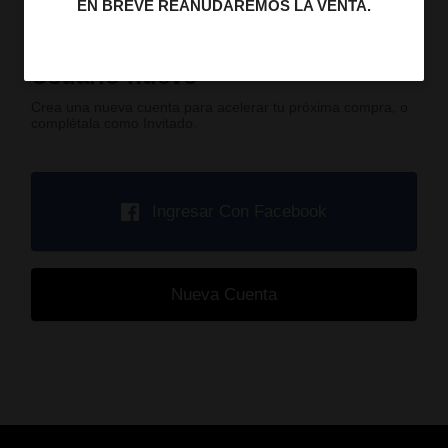
EN BREVE REANUDAREMOS LA VENTA.
Usuario nuevo
Crea una nueva cuenta para acelerar tu próxima compra, o
complétala como Invitado.
Ingresar Con Facebook
Nueva Cuenta